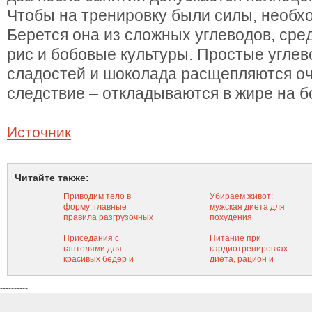
Чтобы на тренировку были силы, необх
Берется она из сложных углеводов, сре
рис и бобовые культуры. Простые углев
сладостей и шоколада расщепляются оче
следствие – откладываются в жире на б
Источник
Читайте также:
Приводим тело в
Убираем живот:
форму: главные
мужская диета для
правила разгрузочных
похудения
дней
Приседания с
Питание при
гантелями для
кардиотренировках:
красивых бедер и
диета, рацион и
ягодиц: техника
лучшее время приема
выполнения и
пищи
----------
варианты упражнений