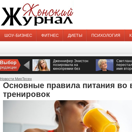
ШОУ-БИЗНЕС
ФИТНЕС
ДИЕТЫ
ПСИХОЛОГИЯ
Дженнифер Энистон
Светлан
Выбор
позировала на
перестал
редакции
кинопремии без
имя втор
нижнего белья
Новости МирТесен
Основные правила питания во 
тренировок