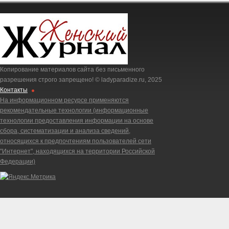
Копирование материалов сайта без письменного
разрешения строго запрещено! © ladyparadize.ru, 2025
Контакты
На информационном ресурсе применяются
рекомендательные технологии (информационные
технологии предоставления информации на основе
сбора, систематизации и анализа сведений,
относящихся к предпочтениям пользователей сети
"Интернет", находящихся на территории Российской
Федерации)