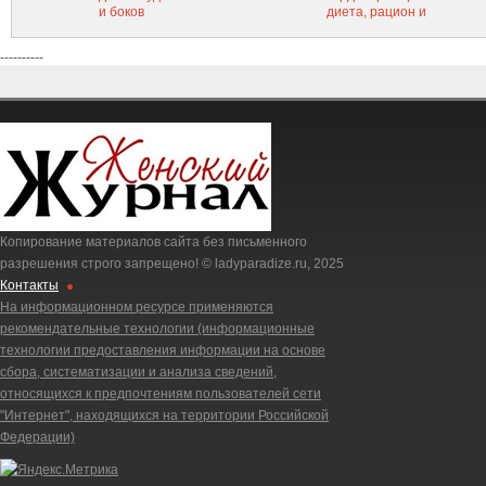
и боков
диета, рацион и
лучшее время приема
пищи
----------
Копирование материалов сайта без письменного
разрешения строго запрещено! © ladyparadize.ru, 2025
Контакты
На информационном ресурсе применяются
рекомендательные технологии (информационные
технологии предоставления информации на основе
сбора, систематизации и анализа сведений,
относящихся к предпочтениям пользователей сети
"Интернет", находящихся на территории Российской
Федерации)