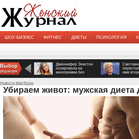
ШОУ-БИЗНЕС
ФИТНЕС
ДИЕТЫ
ПСИХОЛОГИЯ
Дженнифер Энистон
Светлан
Выбор
позировала на
перестал
редакции
кинопремии без
имя втор
нижнего белья
Новости МирТесен
Убираем живот: мужская диета 