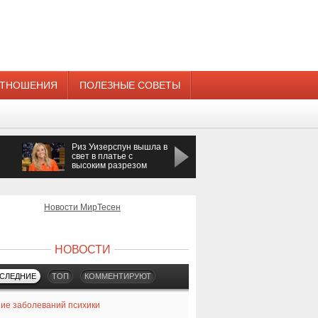
ТНОШЕНИЯ
ПОЛЕЗНЫЕ СОВЕТЫ
Риз Уизерспун вышла в
Певица Азиза
свет в платье с
получила предложени
высоким разрезом
руки и сердца
Новости МирТесен
НОВОСТИ
СЛЕДНИЕ
ТОП
КОММЕНТИРУЮТ
ие заболеваний психики