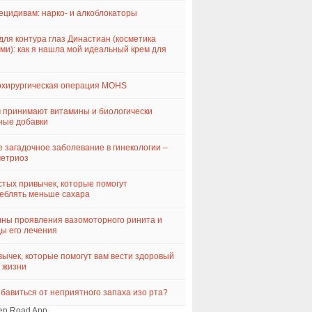
ецидивам: нарко- и алкоблокаторы
для контура глаз Династиан (косметика
ми): как я нашла мой идеальный крем для
хирургическая операция MOHS
 принимают витамины и биологически
ные добавки
 загадочное заболевание в гинекологии –
метриоз
стых привычек, которые помогут
еблять меньше сахара
ны проявления вазомоторного ринита и
ы его лечения
вычек, которые помогут вам вести здоровый
 жизни
збавиться от неприятного запаха изо рта?
en Road App