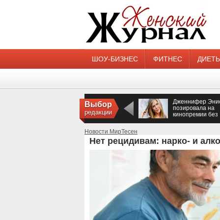
ШОУ-БИЗНЕС
ФИТНЕС
ДИЕТ
Дженнифер Эни
Выбор
позировала на
редакции
кинопремии без
нижнего белья
Новости МирТесен
Нет рецидивам: нарко- и ал