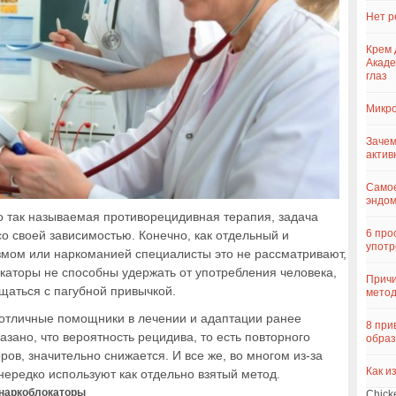
Нет р
Крем 
Акаде
глаз
Микро
Зачем
актив
Самое
эндо
то так называемая противорецидивная терапия, задача
6 про
со своей зависимостью. Конечно, как отдельный и
употр
змом или наркоманией специалисты это не рассматривают,
локаторы не способны удержать от употребления человека,
Причи
щаться с пагубной привычкой.
метод
о отличные помощники в лечении и адаптации ранее
8 при
азано, что вероятность рецидива, то есть повторного
образ
оров, значительно снижается. И все же, во многом из-за
Как и
 нередко используют как отдельно взятый метод.
 наркоблокаторы
Chick