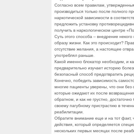
Согласно всем правилам, утвержденным
производиться только после полного пр
наркотической зависимости в соответс
предложить установку противорецидивно
получить в наркологическом центре «По
Суть этого способа – внедрение некого
образу жизни. Как это происходит? Пр
отсутствие желания, а настоящее отвра
употреблял раньше.
Какой именно блокатор необходим, и ка
предварительно изучает историю боле
безопасный способ предотвратить реци
Конечно, победить зависимость самост
многие пациенты уверены, что они без
которые ожидают их после возвращения 
обратном, и как не грустно, достаточн
своему пагубному пристрастию в течен
реабилитации.
Обратите внимание еще и на тот факт,
действия, который определяется специ
нескольких первых месяцах после реаб