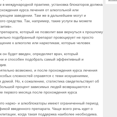
 в международной практике, установка блокаторов должна
охождения курса лечения от алкогольной или
твующем заведении. Там же в дальнейшем могут и
го средства. Так, например, такие услуги вы можете
зитив».
 препарата, который не позволит вам вернуться к прошлому
авильно подобранный препарат провоцирует не просто
щение к алкоголю или наркотикам, которые человек
к он будет введен, определяет врач, который
зни и способен подобрать самый эффективный и
див.
оятельно возможно, и после прохождения курса лечения
 особых сложностей справятся с теми искушениями,
домой. Но, к сожалению, статистика свидетельствует об
о большой процент зависимых людей возвращаются к
ие первого месяца после прохождения курса
 что нарко- и алкоблокаторы имеют ограниченный период
фикой введенного препарата. Чаще всего речь идет о
илитации, когда такая поддержка наиболее необходима.