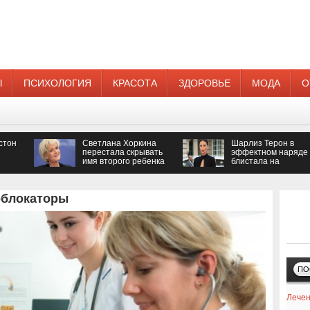
Ы
ПСИХОЛОГИЯ
КРАСОТА
ЗДОРОВЬЕ
МОДА
О
стон
Светлана Хоркина
Шарлиз Терон в
перестала скрывать
эффектном наряде
имя второго ребенка
блистала на
кинопремии
коблокаторы
ПО
Лечен