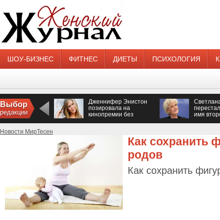
ШОУ-БИЗНЕС
ФИТНЕС
ДИЕТЫ
ПСИХОЛОГИЯ
Дженнифер Энистон
Светлан
Выбор
позировала на
перестал
редакции
кинопремии без
имя втор
нижнего белья
Новости МирТесен
Как сохранить 
родов
Как сохранить фигу