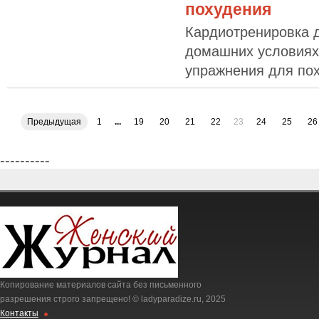
похудения
Кардиотренировка 
домашних условиях
упражнения для по
Предыдущая
1
...
19
20
21
22
23
24
25
26
----------
Копирование материалов сайта без письменного
разрешения строго запрещено! © ladyparadize.ru, 2025
Контакты