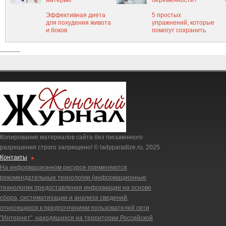
матерью
беременности?
Эффективная диета
5 простых
для похудения живота
упражнений, которые
и боков
помогут сохранить
форму во время
зимних праздников
----------
Копирование материалов сайта без письменного
разрешения строго запрещено! © ladyparadize.ru, 2025
Контакты
На информационном ресурсе применяются
рекомендательные технологии (информационные
технологии предоставления информации на основе
сбора, систематизации и анализа сведений,
относящихся к предпочтениям пользователей сети
"Интернет", находящихся на территории Российской