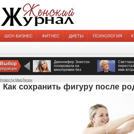
ШОУ-БИЗНЕС
ФИТНЕС
ДИЕТЫ
ПСИХОЛОГИЯ
Дженнифер Энистон
Светлан
Выбор
позировала на
перестал
редакции
кинопремии без
имя втор
нижнего белья
Новости МирТесен
Как сохранить фигуру после ро