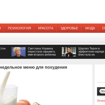
Ы
ПСИХОЛОГИЯ
КРАСОТА
ЗДОРОВЬЕ
МОДА
О
стон
Светлана Хоркина
Шарлиз Терон в
перестала скрывать
эффектном наряде
имя второго ребенка
блистала на
кинопремии
 недельное меню для похудения
ПО
Лечен