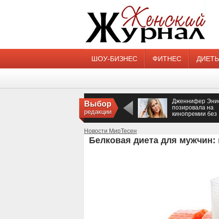
ШОУ-БИЗНЕС
ФИТНЕС
ДИЕТ
Дженнифер Эни
Выбор
позировала на
редакции
кинопремии без
нижнего белья
Новости МирТесен
Белковая диета для мужчин: