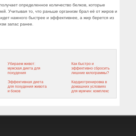
получает определенное количество белков, которые
й. Учитывая то, что раньше организм брал её от жиров и
 идет намного быстрее и эффективнее, а жир берется из
изм запас ранее.
Убираем живот:
Как быстро и
мужская диета для
эффективно сбросить
похудения
лишние килограммы?
Программа детокс
Эффективная диета
диеты для похудения
Кардиотренировка в
для похудения живота
домашних условиях
и боков
для мужчин: комплекс
эффективных
упражнений