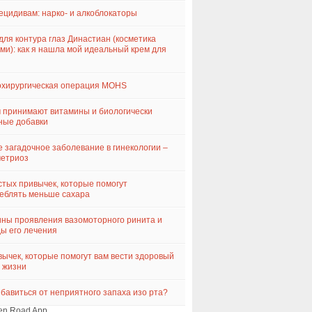
ецидивам: нарко- и алкоблокаторы
для контура глаз Династиан (косметика
ми): как я нашла мой идеальный крем для
хирургическая операция MOHS
 принимают витамины и биологически
ные добавки
 загадочное заболевание в гинекологии –
метриоз
стых привычек, которые помогут
еблять меньше сахара
ны проявления вазомоторного ринита и
ы его лечения
вычек, которые помогут вам вести здоровый
 жизни
збавиться от неприятного запаха изо рта?
en Road App