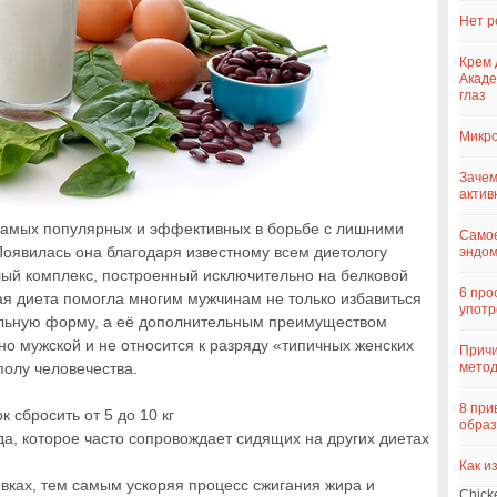
Нет р
Крем 
Акаде
глаз
Микро
Зачем
актив
 самых популярных и эффективных в борьбе с лишними
Самое
Появилась она благодаря известному всем диетологу
эндо
лый комплекс, построенный исключительно на белковой
6 про
я диета помогла многим мужчинам не только избавиться
употр
тельную форму, а её дополнительным преимуществом
тно мужской и не относится к разряду «типичных женских
Причи
полу человечества.
метод
8 при
к сбросить от 5 до 10 кг
образ
да, которое часто сопровождает сидящих на других диетах
Как и
вках, тем самым ускоряя процесс сжигания жира и
Chick