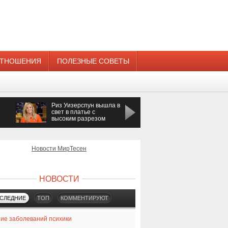
ТНОШЕНИЯ
ПОЛЕЗНЫЕ СОВЕТЫ
Риз Уизерспун вышла в
Певица Азиза
свет в платье с
получила предложени
высоким разрезом
руки и сердца
Новости МирТесен
НОВОСТИ
СЛЕДНИЕ
ТОП
КОММЕНТИРУЮТ
ие заболеваний психики