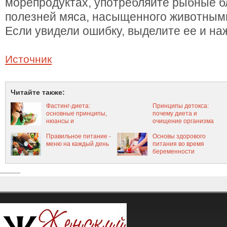
морепродуктах, употребляйте рыбные бл
полезней мяса, насыщенного животным
Если увидели ошибку, выделите ее и наж
Источник
Читайте также:
Фастинг-диета:
Принципы детокса:
основные принципы,
почему диета и
нюансы и
очищение организма
рекомендации
должны следовать
Правильное питание -
правилам
Основы здорового
меню на каждый день
питания во время
беременности
----------