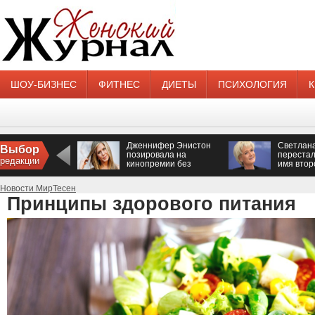
ШОУ-БИЗНЕС
ФИТНЕС
ДИЕТЫ
ПСИХОЛОГИЯ
Дженнифер Энистон
Светлан
Выбор
позировала на
перестал
редакции
кинопремии без
имя втор
нижнего белья
Новости МирТесен
Принципы здорового питания