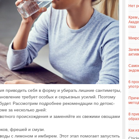
Нет р
Крем 
Акаде
глаз
Микро
Зачем
актив
Самое
эндо
6 про
употр
емя приводить себя в форму и убирать лишние сантиметры,
ановление требует особых и серьезных усилий. Поэтому
Причи
метод
 будет. Рассмотрим подробнее рекомендации по детокс-
орме за несколько дней:
8 при
ивотного происхождения и заменяйте их свежими овощами
образ
оков, фрешей и смузи.
Как и
воды с лимоном и имбирем. Этот этап помогает запустить
Chick