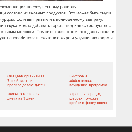
екомендации по ежедневному рациону:
щи состоял из зеленых продуктов. Это может быть смузи
гурцом. Если вы привыкли к полноценному завтраку,
ния вкуса можно добавить горсть ягод или сухофруктов, а
тельным молоком. Помните также о том, что даже легкая и
будет способствовать сжиганию жира и улучшению формы.
Очищаем организм за
Быстрое и
7 дней: меню и
эффективное
правила детокс-диеты
похудение: программа
с рецептами
детокс меню на
полезных блюд
Яблочно-кефирная
неделю с полезными
Утренняя зарядка,
диета на 9 дней
рецептами блюд
которая поможет
прийти в форму после
праздников