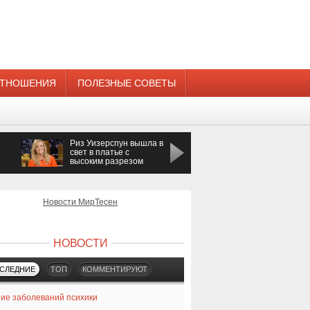
ТНОШЕНИЯ
ПОЛЕЗНЫЕ СОВЕТЫ
Риз Уизерспун вышла в
Певица Азиза
свет в платье с
получила предложени
высоким разрезом
руки и сердца
Новости МирТесен
НОВОСТИ
СЛЕДНИЕ
ТОП
КОММЕНТИРУЮТ
ие заболеваний психики