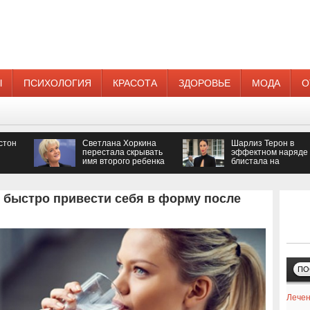
Ы
ПСИХОЛОГИЯ
КРАСОТА
ЗДОРОВЬЕ
МОДА
О
стон
Светлана Хоркина
Шарлиз Терон в
перестала скрывать
эффектном наряде
имя второго ребенка
блистала на
кинопремии
к быстро привести себя в форму после
ПО
Лечен