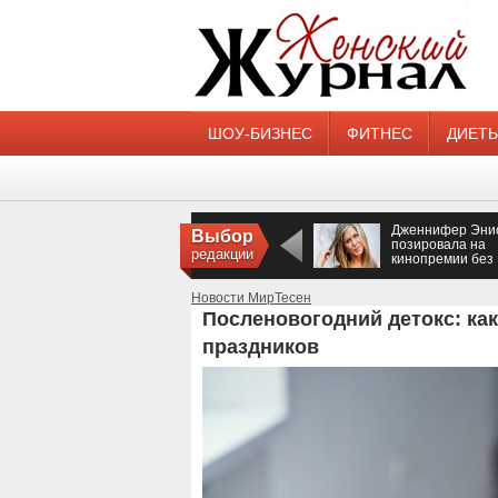
ШОУ-БИЗНЕС
ФИТНЕС
ДИЕТ
Дженнифер Эни
Выбор
позировала на
редакции
кинопремии без
нижнего белья
Новости МирТесен
Посленовогодний детокс: ка
праздников