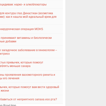
ецидивам: нарко- и алкоблокаторы
для контура глаз Династиан (косметика
ми): как я нашла мой идеальный крем для
хирургическая операция MOHS
 принимают витамины и биологически
ные добавки
 загадочное заболевание в гинекологии –
метриоз
стых привычек, которые помогут
еблять меньше сахара
ны проявления вазомоторного ринита и
ы его лечения
вычек, которые помогут вам вести здоровый
 жизни
збавиться от неприятного запаха изо рта?
en Road App