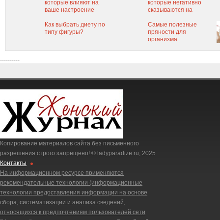
которые влияют на
которые негативно
ваше настроение
сказываются на
здоровье
Как выбрать диету по
Самые полезные
типу фигуры?
пряности для
организма
----------
Копирование материалов сайта без письменного
разрешения строго запрещено! © ladyparadize.ru, 2025
Контакты
На информационном ресурсе применяются
рекомендательные технологии (информационные
технологии предоставления информации на основе
сбора, систематизации и анализа сведений,
относящихся к предпочтениям пользователей сети