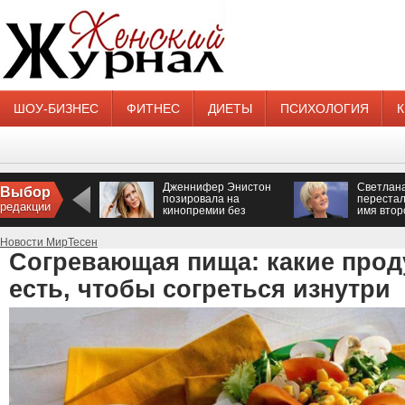
ШОУ-БИЗНЕС
ФИТНЕС
ДИЕТЫ
ПСИХОЛОГИЯ
Дженнифер Энистон
Светлан
Выбор
позировала на
перестал
редакции
кинопремии без
имя втор
нижнего белья
Новости МирТесен
Согревающая пища: какие прод
есть, чтобы согреться изнутри