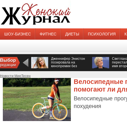
ШОУ-БИЗНЕС
ФИТНЕС
ДИЕТЫ
ПСИХОЛОГИЯ
Дженнифер Энистон
Светлан
Выбор
позировала на
перестал
редакции
кинопремии без
имя втор
нижнего белья
Новости МирТесен
Велосипедные п
помогают ли дл
Велосипедные прогу
похудения