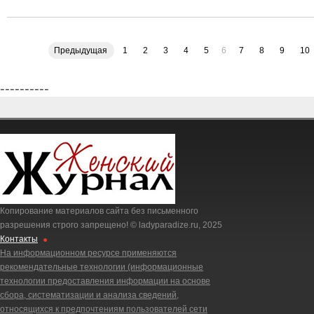
Предыдущая
1
2
3
4
5
6
7
8
9
10
----------
Копирование материалов сайта без письменного
разрешения строго запрещено! © ladyparadize.ru, 2025
Контакты
На информационном ресурсе применяются
рекомендательные технологии (информационные
технологии предоставления информации на основе
сбора, систематизации и анализа сведений,
относящихся к предпочтениям пользователей сети