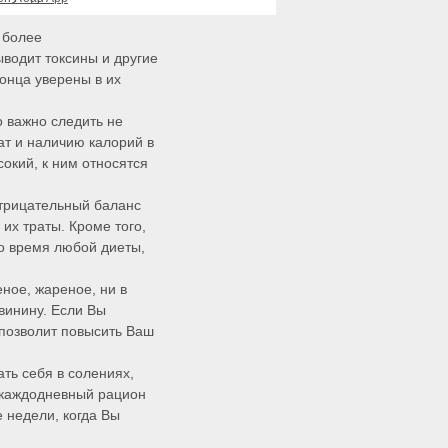
 более
ыводит токсины и другие
онца уверены в их
о важно следить не
ат и наличию калорий в
окий, к ним относятся
отрицательный баланс
их траты. Кроме того,
во время любой диеты,
еное, жареное, ни в
винину. Если Вы
 позволит повысить Ваш
ть себя в солениях,
, каждодневный рацион
е недели, когда Вы