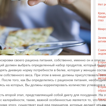
Нет р
Крем 
Акаде
глаз
Микро
Зачем
актив
Самое
эндо
нсировки своего рациона питания, собственно, именно он и описан
6 про
ий должен выбрать определенный набор продуктов, который будет 
употр
рять дневную норму потребности в белке, которая у женщин состав
Причи
м собственного веса. При этом в меню должны присутствовать ово
метод
 После того, как Вы определились с рационом питания, необходим
сь на которых, Вы должны корректировать количество углеводов 
8 при
образ
есть второй этап, представляющий собой диету для похудения. На 
Как и
 калорийности, также, важной особенностью является то, что соль
роме этого, существует ещё ряд принципов, которые делают эту ди
Chick