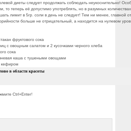
олевой диеты следует продолжать соблюдать неукоснительно! Особ
ли, то теперь её допустимо употреблять, но в разумных количествах
шать лимит в 5гр. соли в день не следует! Тем ни менее, главной 
алорийности больше не отрицательный, а находится на нулевом уров
стакан фруктового сока
яиц с овощным салатом и 2 кусочками черного хлеба
ого сока
ечневая каша с тушеными овощами
с кефиром
лово в области красоты
мите Ctrl+Enter!