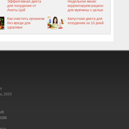
Эффективная диета
Недельное меню:
для похудения от
корректируем рацион
Аниты Цой
для мужчины с целью
похудения
Как очистить организм
Капустная диета для
без вреда для
похудения за 10 дней
здоровья
го
u, 2025
ные
нове
сети