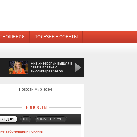
ТНОШЕНИЯ
ПОЛЕЗНЫЕ СОВЕТЫ
Риз Уизерспун вышла в
Певица Азиза
свет в платье с
получила предложени
высоким разрезом
руки и сердца
Новости МирТесен
НОВОСТИ
СЛЕДНИЕ
ТОП
КОММЕНТИРУЮТ
ие заболеваний психики