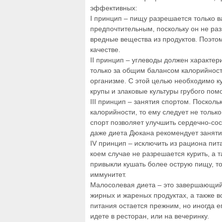
эффективных:
I принцип – пищу разрешается только в
предпочтительным, поскольку он не разр
вредные вещества из продуктов. Поэтом
качестве.
II принцип – углеводы должен характер
только за общим балансом калорийности
организме. С этой целью необходимо ку
крупы и злаковые культуры грубого пом
III принцип – занятия спортом. Поско
калорийности, то ему следует не только
спорт позволяет улучшить сердечно-сос
даже диета Дюкана рекомендует заняти
IV принцип – исключить из рациона пит
коем случае не разрешается курить, а 
привыкли кушать более острую пищу, то
иммунитет.
Малосолевая диета – это завершающий 
жирных и жареных продуктах, а также 
питания остается прежним, но иногда е
идете в ресторан, или на вечеринку.