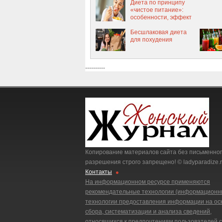
Диета по принципу
«чистое питание»:
особенности, эффект
и правила
Бесшлаковая диета
для похудения
----------
Копирование материалов сайта без письменно
разрешения строго запрещено! © ladyparadize.r
Контакты
На информационном ресурсе применяются
рекомендательные технологии (информацион
технологии предоставления информации на ос
сбора, систематизации и анализа сведений,
относящихся к предпочтениям пользователей 