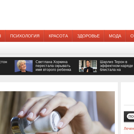
Ы
ПСИХОЛОГИЯ
КРАСОТА
ЗДОРОВЬЕ
МОДА
О
стон
Светлана Хоркина
Шарлиз Терон в
перестала скрывать
эффектном наряде
имя второго ребенка
блистала на
кинопремии
ПО
Лечен