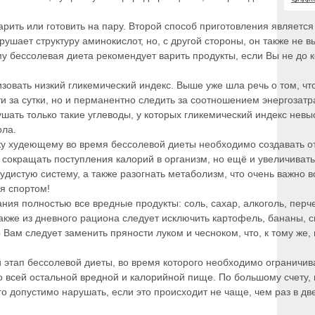
арить или готовить на пару. Второй способ приготовления является
ушает структуру аминокислот, но, с другой стороны, он также не в
у бессолевая диета рекомендует варить продукты, если Вы не до к
изовать низкий гликемический индекс. Выше уже шла речь о том, чт
 за сутки, но и перманентно следить за соотношением энергозатр
шать только такие углеводы, у которых гликемический индекс невыс
ола.
льку худеющему во время бессолевой диеты необходимо создавать 
 сокращать поступления калорий в организм, но ещё и увеличивать 
удистую систему, а также разогнать метаболизм, что очень важно 
я спортом!
ания полностью все вредные продукты: соль, сахар, алкоголь, перч
также из дневного рациона следует исключить картофель, бананы, с
 Вам следует заменить пряности луком и чесноком, что, к тому же,
этап бессолевой диеты, во время которого необходимо ограничива
во всей остальной вредной и калорийной пище. По большому счету
го допустимо нарушать, если это происходит не чаще, чем раз в дв