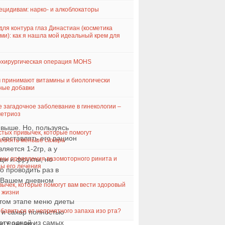
ецидивам: нарко- и алкоблокаторы
для контура глаз Династиан (косметика
ми): как я нашла мой идеальный крем для
хирургическая операция MOHS
 принимают витамины и биологически
ные добавки
 загадочное заболевание в гинекологии –
метриоз
 выше. Но, пользуясь
стых привычек, которые помогут
составлять его рацион
еблять меньше сахара
ляется 1-2гр, а у
ны проявления вазомоторного ринита и
щи и фрукты, но
ы его лечения
о проводить раз в
в Вашем дневном
вычек, которые помогут вам вести здоровый
 жизни
этом этапе меню диеты
збавиться от неприятного запаха изо рта?
 и сахар полностью
ету одной из самых
en Road App