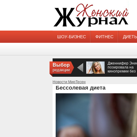
ШОУ-БИЗНЕС
ФИТНЕС
ДИЕТ
Дженнифер Эни
Выбор
позировала на
редакции
кинопремии без
нижнего белья
Новости МирТесен
Бессолевая диета