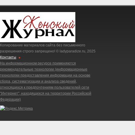
Копирование материалов сайта без письменного
разрешения строго запрещено! © ladyparadize.ru, 2025
Контакты
На информационном ресурсе применяются
рекомендательные технологии (информационные
технологии предоставления информации на основе
сбора, систематизации и анализа сведений,
относящихся к предпочтениям пользователей сети
"Интернет", находящихся на территории Российской
Федерации)