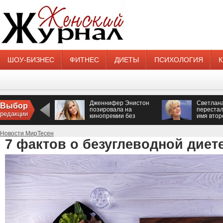
ШОУ-БИЗНЕС
ФИТНЕС
ДИЕТЫ
ПСИХОЛОГИЯ
Дженнифер Энистон
Светлан
Выбор
позировала на
перестал
редакции
кинопремии без
имя втор
нижнего белья
Новости МирТесен
7 фактов о безуглеводной диет