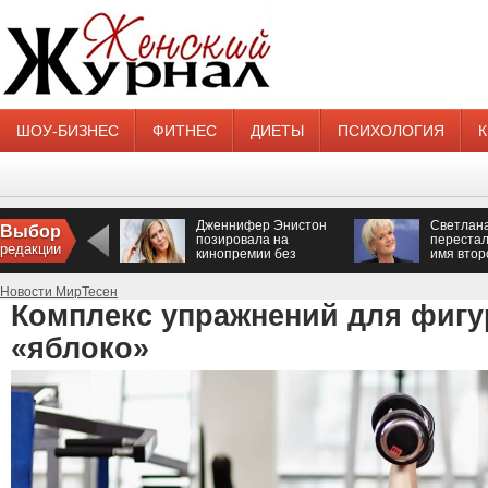
ШОУ-БИЗНЕС
ФИТНЕС
ДИЕТЫ
ПСИХОЛОГИЯ
Дженнифер Энистон
Светлан
Выбор
позировала на
перестал
редакции
кинопремии без
имя втор
нижнего белья
Новости МирТесен
Комплекс упражнений для фигу
«яблоко»