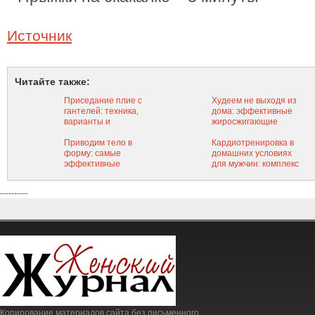
Источник
Читайте также:
Приседание плие с
Худеем не выходя из
гантелей: техника,
дома: эффективные
варианты и
жиросжигающие
рекомендации по
кардио упражнения в
выполнению
Приводим тело в
домашних условиях
Кардиотренировка в
упражнения
форму: самые
домашних условиях
эффективные
для мужчин: комплекс
тренажеры для
эффективных
похудения
упражнений
----------
Копирование материалов сайта без письменного