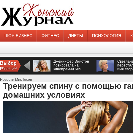
ШОУ-БИЗНЕС
ФИТНЕС
ДИЕТЫ
ПСИХОЛОГИЯ
Дженнифер Энистон
Светлан
Выбор
позировала на
перестал
редакции
кинопремии без
имя втор
нижнего белья
Новости МирТесен
Тренируем спину с помощью га
домашних условиях