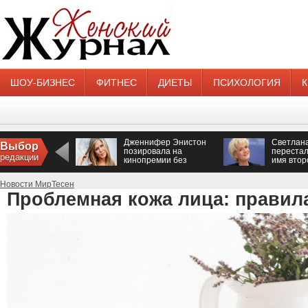
ШОУ-БИЗНЕС
ФИТНЕС
ДИЕТЫ
ПСИХОЛОГИЯ
Дженнифер Энистон
Светлан
Выбор
позировала на
перестал
редакции
кинопремии без
имя втор
нижнего белья
Новости МирТесен
Проблемная кожа лица: правил