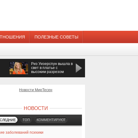
ТНОШЕНИЯ
ПОЛЕЗНЫЕ СОВЕТЫ
Риз Уизерспун вышла в
Певица Азиза
свет в платье с
получила предложени
высоким разрезом
руки и сердца
Новости МирТесен
НОВОСТИ
СЛЕДНИЕ
ТОП
КОММЕНТИРУЮТ
ие заболеваний психики