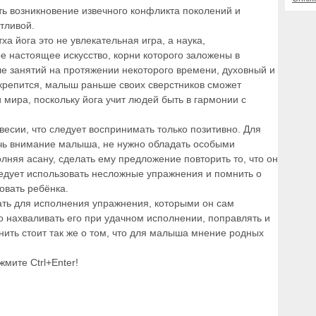
ть возникновение извечного конфликта поколений и
тливой.
тха йога это не увлекательная игра, а наука,
е настоящее искусство, корни которого заложены в
ле занятий на протяжении некоторого времени, духовный и
крепится, малыш раньше своих сверстников сможет
мира, поскольку йога учит людей быть в гармонии с
весии, что следует воспринимать только позитивно. Для
лечь внимание малыша, не нужно обладать особыми
олняя асану, сделать ему предложение повторить то, что он
ледует использовать несложные упражнения и помнить о
овать ребёнка.
ть для исполнения упражнения, которыми он сам
о нахваливать его при удачном исполнении, поправлять и
нить стоит так же о том, что для малыша мнение родных
мите Ctrl+Enter!