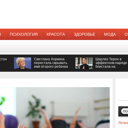
Ы
ПСИХОЛОГИЯ
КРАСОТА
ЗДОРОВЬЕ
МОДА
О
стон
Светлана Хоркина
Шарлиз Терон в
перестала скрывать
эффектном наряде
имя второго ребенка
блистала на
кинопремии
ПО
Лечен