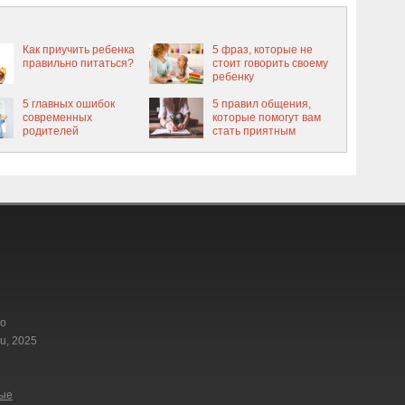
Как приучить ребенка
5 фраз, которые не
правильно питаться?
стоит говорить своему
ребенку
5 главных ошибок
5 правил общения,
современных
которые помогут вам
родителей
стать приятным
собеседником
го
u, 2025
ные