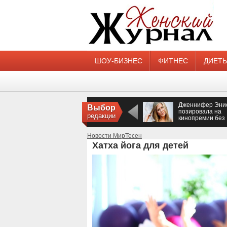
ШОУ-БИЗНЕС
ФИТНЕС
ДИЕТ
Дженнифер Эни
Выбор
позировала на
редакции
кинопремии без
нижнего белья
Новости МирТесен
Хатха йога для детей