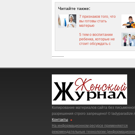
Читайте также:
7 признаков того, что
вы готовы стать
матерью
5 тем о воспитании
ребенка, которые не
стоит обсуждать с
бабушками
----------
Копирование материалов сайта без письменно
разрешения строго запрещено! © ladyparadize.r
Контакты
На информационном ресурсе применяются
рекомендательные технологии (информацион