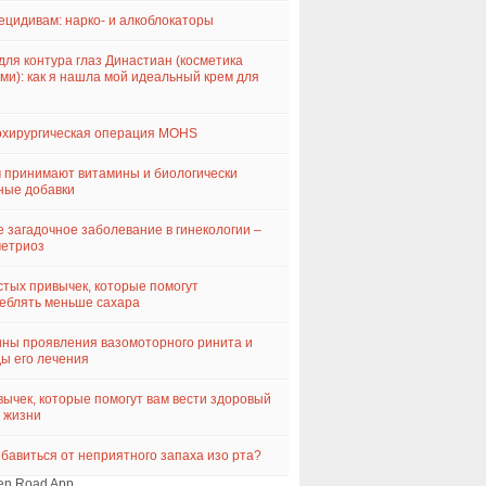
ецидивам: нарко- и алкоблокаторы
для контура глаз Династиан (косметика
ми): как я нашла мой идеальный крем для
хирургическая операция MOHS
 принимают витамины и биологически
ные добавки
 загадочное заболевание в гинекологии –
метриоз
стых привычек, которые помогут
еблять меньше сахара
ны проявления вазомоторного ринита и
ы его лечения
вычек, которые помогут вам вести здоровый
 жизни
збавиться от неприятного запаха изо рта?
en Road App