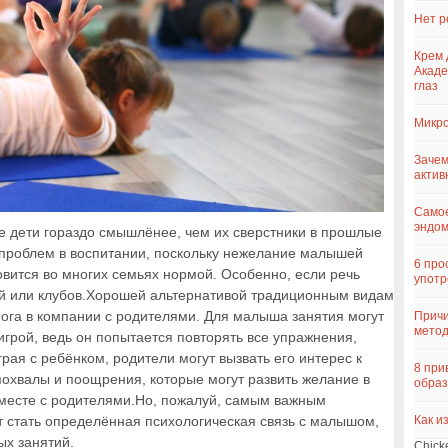
Нет р
Крем 
Акаде
глаз
Микро
Зачем
актив
Самое
эндо
е дети гораздо смышлёнее, чем их сверстники в прошлые
у проблем в воспитании, поскольку нежелание малышей
6 про
овится во многих семьях нормой. Особенно, если речь
употр
ий или клубов.Хорошей альтернативой традиционным видам
йога в компании с родителями. Для малыша занятия могут
Причи
метод
игрой, ведь он попытается повторять все упражнения,
грая с ребёнком, родители могут вызвать его интерес к
8 при
 похвалы и поощрения, которые могут развить желание в
образ
месте с родителями.Но, пожалуй, самым важным
Как и
 стать определённая психологическая связь с малышом,
ых занятий.
Chick