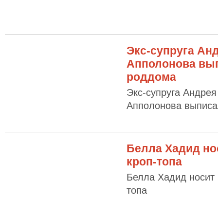
Экс-супруга Ан
Апполонова вып
роддома
Экс-супруга Андрея
Апполонова выписа
Белла Хадид но
кроп-топа
Белла Хадид носит 
топа