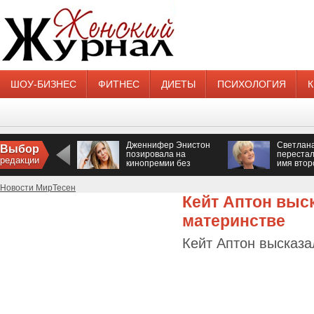
ШОУ-БИЗНЕС
ФИТНЕС
ДИЕТЫ
ПСИХОЛОГИЯ
Дженнифер Энистон
Светлан
Выбор
позировала на
перестал
редакции
кинопремии без
имя втор
нижнего белья
Новости МирТесен
Кейт Аптон выс
материнстве
Кейт Аптон высказа