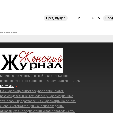
Предыдущая
1
2
3
4
5
Сле
----------
Копирование материалов сайта без письменного
разрешения строго запрещено! © ladyparadize.ru, 2025
Контакты
На информационном ресурсе применяются
рекомендательные технологии (информационные
технологии предоставления информации на основе
сбора, систематизации и анализа сведений,
относящихся к предпочтениям пользователей сети