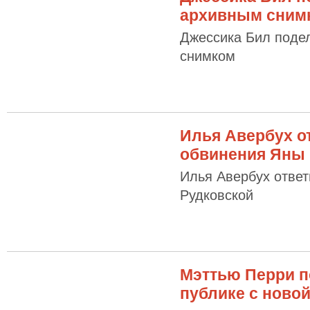
архивным сним
Джессика Бил поде
снимком
Илья Авербух о
обвинения Яны 
Илья Авербух отве
Рудковской
Мэттью Перри п
публике с ново