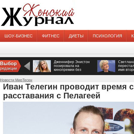
ШОУ-БИЗНЕС
ФИТНЕС
ДИЕТЫ
ПСИХОЛОГИЯ
Дженнифер Энистон
Светлан
Выбор
позировала на
перестал
редакции
кинопремии без
имя втор
нижнего белья
Новости МирТесен
Иван Телегин проводит время 
расставания с Пелагеей