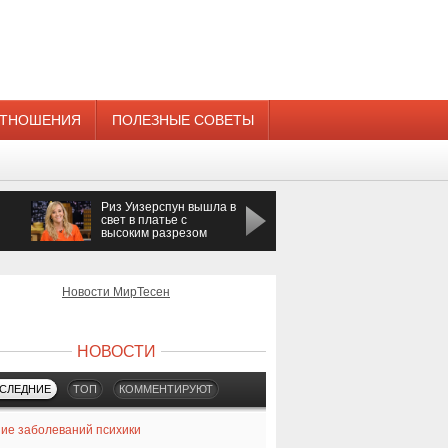
ТНОШЕНИЯ
ПОЛЕЗНЫЕ СОВЕТЫ
Риз Уизерспун вышла в
Певица Азиза
свет в платье с
получила предложени
высоким разрезом
руки и сердца
Новости МирТесен
НОВОСТИ
СЛЕДНИЕ
ТОП
КОММЕНТИРУЮТ
ие заболеваний психики