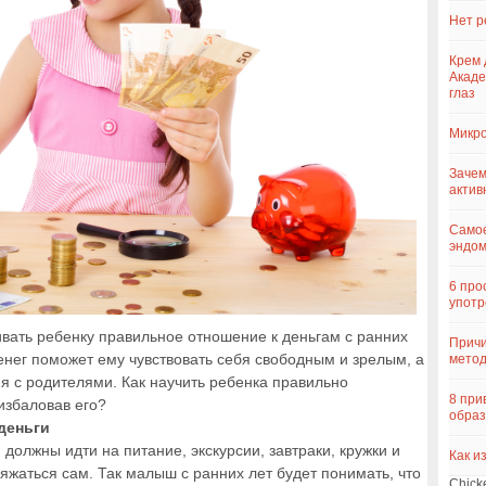
Нет р
Крем 
Акаде
глаз
Микро
Зачем
актив
Самое
эндо
6 про
употр
вать ребенку правильное отношение к деньгам с ранних
Причи
енег поможет ему чувствовать себя свободным и зрелым, а
метод
я с родителями. Как научить ребенка правильно
8 при
избаловав его?
образ
деньги
должны идти на питание, экскурсии, завтраки, кружки и
Как и
жаться сам. Так малыш с ранних лет будет понимать, что
Chick