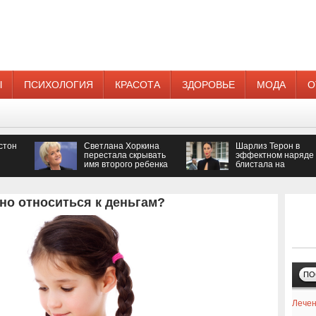
Ы
ПСИХОЛОГИЯ
КРАСОТА
ЗДОРОВЬЕ
МОДА
О
стон
Светлана Хоркина
Шарлиз Терон в
перестала скрывать
эффектном наряде
имя второго ребенка
блистала на
кинопремии
но относиться к деньгам?
ПО
Лечен