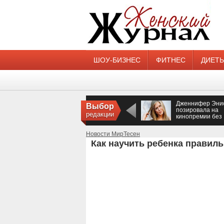
ШОУ-БИЗНЕС
ФИТНЕС
ДИЕТ
Дженнифер Эни
Выбор
позировала на
редакции
кинопремии без
нижнего белья
Новости МирТесен
Как научить ребенка правиль