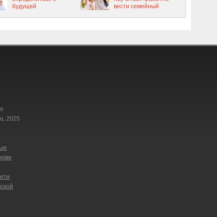
будущей
вести семейный
профессией?
бюджет
го
u, 2025
ные
нове
сети
йской