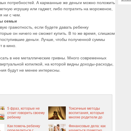
вых потребностей. А карманные же деньги можно положить
ветную игрушку или гаджет, либо потратить на мороженое,
я ни с чем.
ы семьи
вую грамотность, если будете давать ребенку
оторые он ничего не сможет купить. В то же время, слишком
 поступившие деньги. Лучше, чтобы полученной суммы
 в кино.
осать в нее металлические гривны. Много современных
виртуальной копилкой, на которой видны доходы-расходы,
ния будут не менее интересны.
5 фраз, которые не
Токсичные методы
стоит говорить своему
воспитания, которые
ребенку
многие родители до
сих пор применяют к
Как помочь ребенку
детям
Финансовые дела: как
определиться с
научиться грамотно