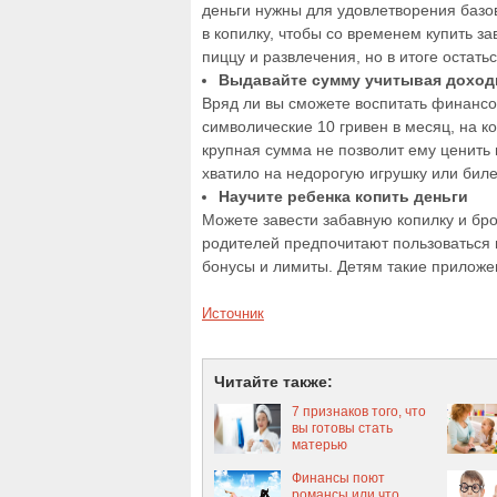
деньги нужны для удовлетворения базо
в копилку, чтобы со временем купить за
пиццу и развлечения, но в итоге остатьс
Выдавайте сумму учитывая доход
Вряд ли вы сможете воспитать финансо
символические 10 гривен в месяц, на к
крупная сумма не позволит ему ценить
хватило на недорогую игрушку или билет
Научите ребенка копить деньги
Можете завести забавную копилку и бр
родителей предпочитают пользоваться 
бонусы и лимиты. Детям такие приложе
Источник
Читайте также:
7 признаков того, что
вы готовы стать
матерью
Финансы поют
романсы или что