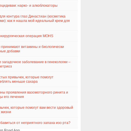
ецидивам: нарко- и алкоблокаторы
для контура глаз Династиан (косметика
ми): как я нашла мой идеальный крем для
хирургическая операция MOHS
 принимают витамины и биологически
ные добавки
 загадочное заболевание в гинекологии –
метриоз
стых привычек, которые помогут
еблять меньше сахара
ны проявления вазомоторного ринита и
ы его лечения
вычек, которые помогут вам вести здоровый
 жизни
збавиться от неприятного запаха изо рта?
en Road App