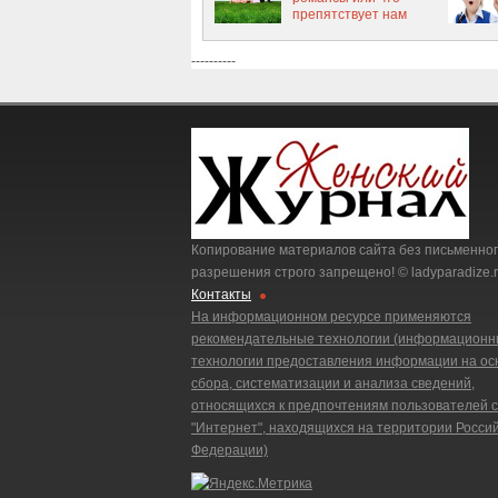
препятствует нам
накопить деньги?
----------
Копирование материалов сайта без письменно
разрешения строго запрещено! © ladyparadize.r
Контакты
На информационном ресурсе применяются
рекомендательные технологии (информацион
технологии предоставления информации на ос
сбора, систематизации и анализа сведений,
относящихся к предпочтениям пользователей 
"Интернет", находящихся на территории Росси
Федерации)