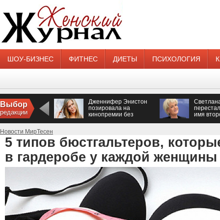
ШОУ-БИЗНЕС
ФИТНЕС
ДИЕТЫ
ПСИХОЛОГИЯ
Дженнифер Энистон
Светлан
Выбор
позировала на
перестал
редакции
кинопремии без
имя втор
нижнего белья
Новости МирТесен
5 типов бюстгальтеров, котор
в гардеробе у каждой женщины