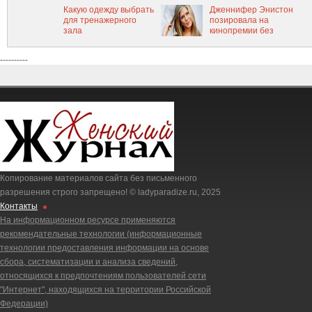
Какую одежду выбрать
Дженнифер Энистон
для тренажерного
позировала на
зала
кинопремии без
нижнего белья
----------
Копирование материалов сайта без письменного
разрешения строго запрещено! © ladyparadize.ru, 2025
Контакты
На информационном ресурсе применяются
рекомендательные технологии (информационные
технологии предоставления информации на основе
сбора, систематизации и анализа сведений,
относящихся к предпочтениям пользователей сети
"Интернет", находящихся на территории Российской
Федерации)