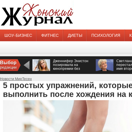
ШОУ-БИЗНЕС
ФИТНЕС
ДИЕТЫ
ПСИХОЛОГИЯ
Дженнифер Энистон
Светлан
Выбор
позировала на
перестал
редакции
кинопремии без
имя втор
нижнего белья
Новости МирТесен
5 простых упражнений, которые
выполнить после хождения на 